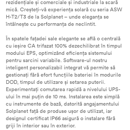
rezidențiale și comerciale și industriale la scară
mică. Creșteți-vă experiența solară cu seria ASW
H-T2/T3 de la Solplanet – unde eleganța se
întâlnește cu performanța de neclintit.
În spatele fațadei sale elegante se află o centrală
cu ieșire CA trifazat 100% dezechilibrat în timpul
modului EPS, optimizând eficiența sistemului
pentru sarcini variabile. Software-ul nostru
inteligent personalizabil integrat vă permite să
gestionați fără efort funcțiile bateriei în modurile
DOD, timpul de utilizare și setarea puterii.
Experimentați comutarea rapidă a nivelului UPS-
ului în mai puțin de 10 ms. Instalarea este simplă
cu instrumente de bază, datorită angajamentului
Solplanet față de produse ușor de utilizat, iar
designul certificat IP66 asigură o instalare fără
griji în interior sau în exterior.