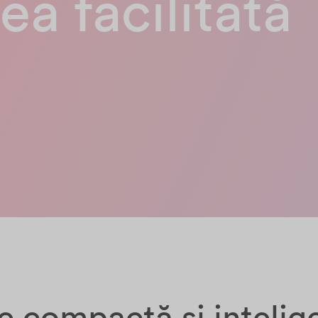
ea facilitată
e compactă și intelig