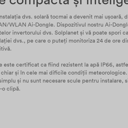
nstalația dvs. solară tocmai a devenit mai ușoară, d
LAN/WLAN Ai-Dongle. Dispozitivul nostru Ai-Dongle,
elor invertorului dvs. Solplanet și vă poate spori c
ației dvs., pe care o puteți monitoriza 24 de ore din 
uitivă.
 este certificat ca fiind rezistent la apă IP66, astf
 chiar și în cele mai dificile condiții meteorologi
implu și nu sunt necesare scule pentru instalare, 
-o clipă.