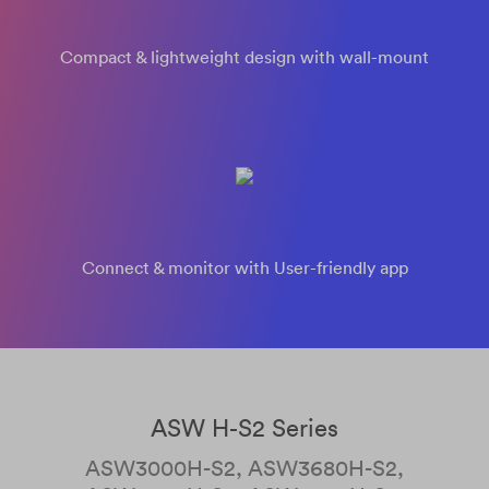
Compact & lightweight design with wall-mount
Connect & monitor with User-friendly app
ASW H-S2 Series
ASW3000H-S2, ASW3680H-S2,