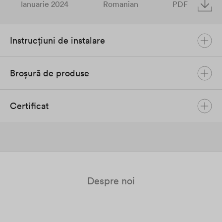
Ianuarie 2024
Romanian
PDF
Instrucțiuni de instalare
Broșură de produse
ASW3-6k H-S2 User Manual
Aprilie 2023
Engleză
PDF
Certificat
Solplanet Product Brochure
Ianuarie 2024
Engleză
PDF
Cer_IEC 61683_ASW3000-6000H-S2_en_
May 2023
Engleză
PDF
Cer_IEC 61727_ASW3000-6000H-S2_en
Despre noi
May 2023
Engleză
PDF
Cer_IEC 62116_ASW3000-6000H-S2_en