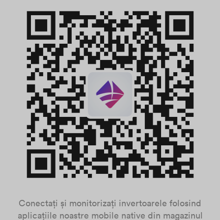
Conectați și monitorizați invertoarele folosind
aplicațiile noastre mobile native din magazinul