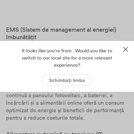
EMS (Sistem de management al energiei)
îmbunătățit
Noua noastră serie de invertoare hibride
It looks like you're from . Would you like to
monofazate ASW H-S2 (3-6 kW) integrează un
switch to our local site for a more relevant
experience?
control inteligent actualizat al sistemului de
management al energiei.
Schimbați limba
Funcțiile de urmărire inteligentă și de reglare
continuă a panoului fotovoltaic, a bateriei, a
încărcării și a alimentării online oferă un consum
optimizat de energie și beneficii de performanță
pentru a reduce costurile totale.