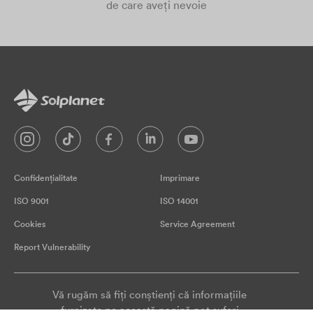
de care aveți nevoie
Confidențialitate
Imprimare
ISO 9001
ISO 14001
Cookies
Service Agreement
Report Vulnerability
Vă rugăm să fiți conștienți că informațiile
furnizate pe această pagină pot suferi