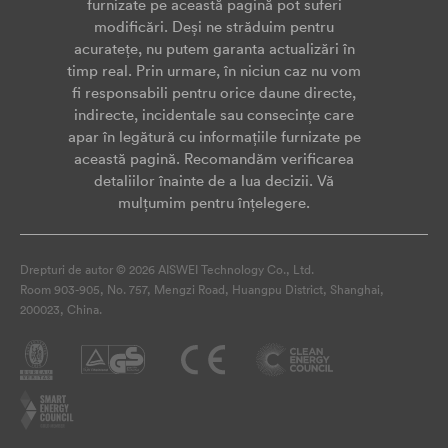
furnizate pe această pagină pot suferi
modificări. Deși ne străduim pentru
acuratețe, nu putem garanta actualizări în
timp real. Prin urmare, în niciun caz nu vom
fi responsabili pentru orice daune directe,
indirecte, incidentale sau consecințe care
apar în legătură cu informațiile furnizate pe
această pagină. Recomandăm verificarea
detaliilor înainte de a lua decizii. Vă
mulțumim pentru înțelegere.
Drepturi de autor © 2026 AISWEI Technology Co., Ltd.
Room 903-905, No. 757, Mengzi Road, Huangpu District, Shanghai,
200023, China.