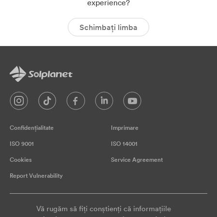
YouTube
experience?
Schimbați limba
Confidențialitate
Imprimare
ISO 9001
ISO 14001
Cookies
Service Agreement
Report Vulnerability
Vă rugăm să fiți conștienți că informațiile