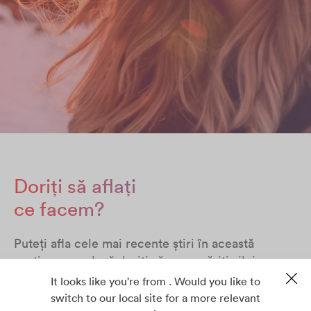
Doriți să aflați
ce facem?
Puteți afla cele mai recente știri în această
secțiune sau dacă doriți să ne urmăriți zilnic,
verificați profilurile noastre de pe rețelele de
It looks like you're from . Would you like to
socializare de pe Facebook, Twitter, LinkedIn și
switch to our local site for a more relevant