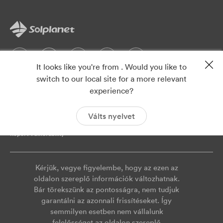
It looks like you're from . Would you like to
switch to our local site for a more relevant
Adatvédelmi
lenyomat
experience?
ISO 9001
ISO 14001
Válts nyelvet
Cookies
Szolgáltatási megállapodás
Report Vulnerability
Kérjük, vegye figyelembe, hogy az ezen az
oldalon szereplő információk változhatnak.
Bár törekszünk az pontosságra, nem tudjuk
garantálni az azonnali frissítéseket. Így
semmilyen esetben nem vállalunk
felelősséget az oldalon szereplő