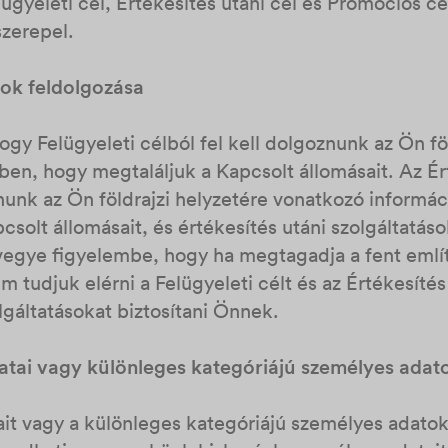
elügyeleti cél, Értékesítés utáni cél és Promóciós 
szerepel.
tok feldolgozása
gy Felügyeleti célból fel kell dolgoznunk az Ön fö
en, hogy megtaláljuk a Kapcsolt állomásait. Az Ér
znunk az Ön földrajzi helyzetére vonatkozó inform
solt állomásait, és értékesítés utáni szolgáltatások
, vegye figyelembe, hogy ha megtagadja a fent eml
tudjuk elérni a Felügyeleti célt és az Értékesítés
lgáltatásokat biztosítani Önnek.
atai vagy különleges kategóriájú személyes adato
it vagy a különleges kategóriájú személyes adato