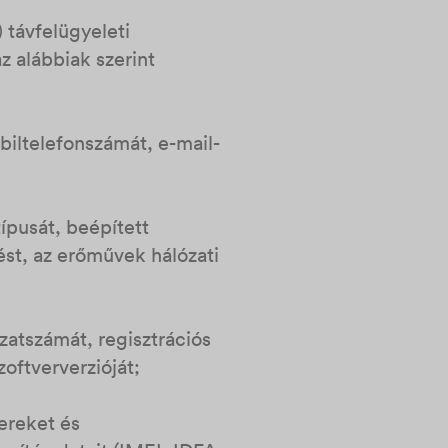
) távfelügyeleti
z alábbiak szerint
biltelefonszámát, e-mail-
ípusát, beépített
ést, az erőművek hálózati
zatszámát, regisztrációs
zoftververzióját;
ereket és