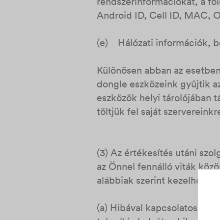
rendszerinformációkat, a föl
Android ID, Cell ID, MAC, O
(e) Hálózati információk, be
Különösen abban az esetben, 
dongle eszközeink gyűjtik az
eszközök helyi tárolójában t
töltjük fel saját szerverein
(3) Az értékesítés utáni szo
az Önnel fennálló viták közö
alábbiak szerint kezelhetjük
(a) Hibával kapcsolatos info