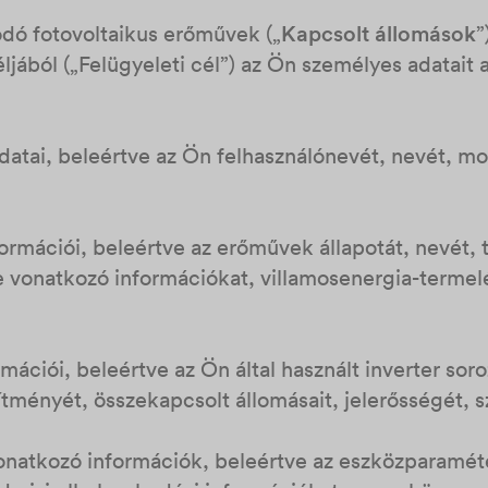
ódó fotovoltaikus erőművek („
Kapcsolt állomások
”
ljából („Felügyeleti cél”) az Ön személyes adatait a
adatai, beleértve az Ön felhasználónevét, nevét, mo
ormációi, beleértve az erőművek állapotát, nevét, t
re vonatkozó információkat, villamosenergia-termel
;
ációi, beleértve az Ön által használt inverter soro
sítményét, összekapcsolt állomásait, jelerősségét, s
natkozó információk, beleértve az eszközparamét