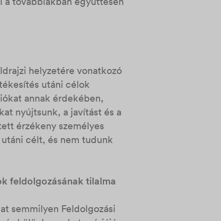
cél a továbbiakban együttesen
ldrajzi helyzetére vonatkozó
tékesítés utáni célok
ációkat annak érdekében,
at nyújtsunk, a javítást és a
ített érzékeny személyes
 utáni célt, és nem tudunk
k feldolgozásának tilalma
kat semmilyen Feldolgozási