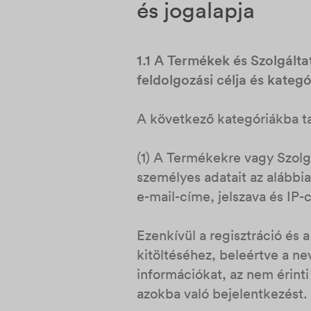
és jogalapja
1.1 A Termékek és Szolgált
feldolgozási célja és kategó
A következő kategóriákba t
(1) A Termékekre vagy Szolgá
személyes adatait az alábbi
e-mail-címe, jelszava és IP-
Ezenkívül a regisztráció és
kitöltéséhez, beleértve a n
információkat, az nem érinti
azokba való bejelentkezést.