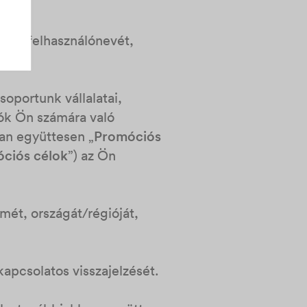
mzett felhasználónevét,
soportunk vállalatai,
ók Ön számára való
ban együttesen „
Promóciós
ciós célok
”) az Ön
mét, országát/régióját,
kapcsolatos visszajelzését.