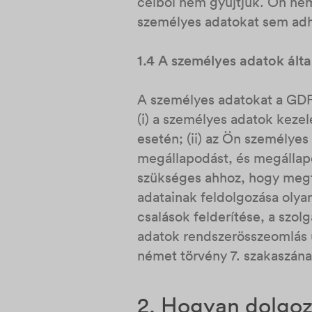
célból nem gyűjtjük. Ön nem
személyes adatokat sem ad
1.4 A személyes adatok álta
A személyes adatokat a GDPR
(i) a személyes adatok kezel
esetén; (ii) az Ön személyes
megállapodást, és megállapod
szükséges ahhoz, hogy megfe
adatainak feldolgozása olya
csalások felderítése, a szol
adatok rendszerösszeomlás ut
német törvény 7. szakaszának
2. Hogyan dolgoz