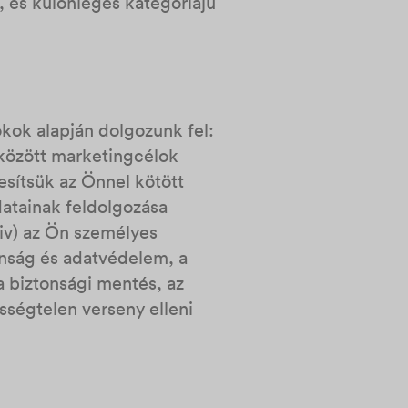
 és különleges kategóriájú
kok alapján dolgozunk fel:
 között marketingcélok
esítsük az Önnel kötött
datainak feldolgozása
(iv) az Ön személyes
onság és adatvédelem, a
 a biztonsági mentés, az
ességtelen verseny elleni