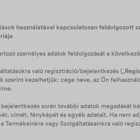
atások használatával kapcsolatosan feldolgozott 
riája
artozó személyes adatok feldolgozását a következ
ltatásokra való regisztráció/bejelentkezés („
Regis
ak szerint kezelhetjük: cége neve, az Ön felhaszná
címe.
 a bejelentkezés során további adatok megadását ké
evét, címét, fényképét és egyéb adatait. Ha nem ad
 a Termékeinkre vagy Szolgáltatásainkra való regisz