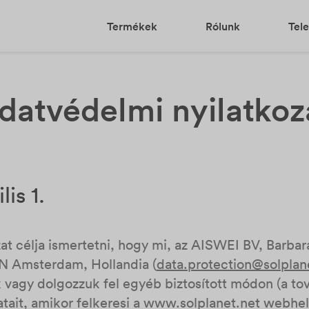
Termékek
Rólunk
Tele
datvédelmi nyilatkoz
is 1.
t célja ismertetni, hogy mi, az AISWEI BV, Barbara
N Amsterdam, Hollandia (
data.protection@solplan
juk vagy dolgozzuk fel egyéb biztosított módon (a 
atait, amikor felkeresi a www.solplanet.net webhel