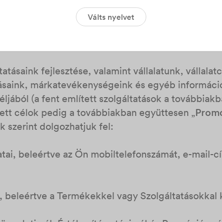
sát és az Ön által használt inverter rendszernaplóit;
Válts nyelvet
ciók/címzett adatai, beleértve a kapcsolattartó/cí
nevét és kategóriáját.
tásaink fejlesztése, valamint vállalatunk, vállalatc
ásaink, márkatevékenységeink és egyéb informáci
ljából (a fent említett szolgáltatások a továbbiak
ített célok pedig a továbbiakban együttesen „
Promó
k szerint dolgozhatjuk fel:
atai, beleértve az Ön mobiltelefonszámát, e-mail-cí
k, beleértve a Termékekkel vagy Szolgáltatásokkal 