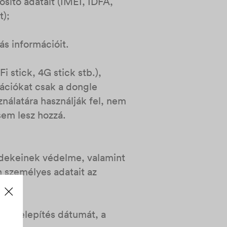
osító adatait (IMEI, IDFA,
t);
ás információit.
 stick, 4G stick stb.),
mációkat csak a dongle
ználatára használják fel, nem
 sem lesz hozzá.
érdekeinek védelme, valamint
n személyes adatait az
, a telepítés dátumát, a