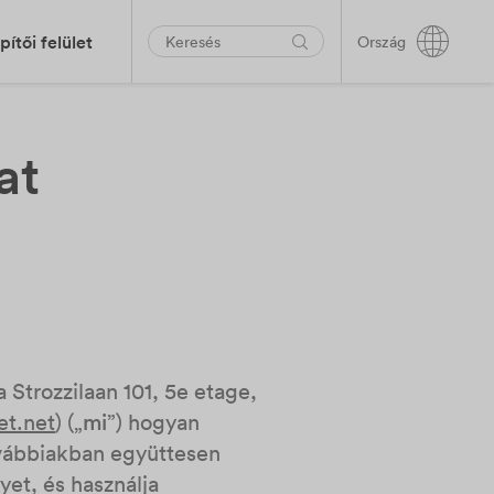
pítői felület
Ország
at
 Strozzilaan 101, 5e etage,
et.net
) („
mi
”) hogyan
továbbiakban együttesen
yet, és használja