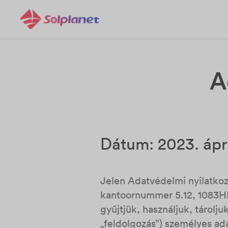
A
Dátum: 2023. ápril
Jelen Adatvédelmi nyilatkoza
kantoornummer 5.12, 1083H
gyűjtjük, használjuk, tárol
„feldolgozás”) személyes ad