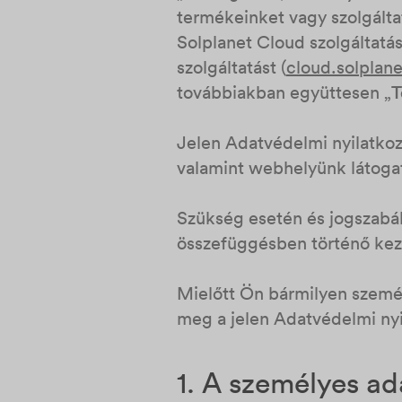
termékeinket vagy szolgáltat
Solplanet Cloud szolgáltatás
szolgáltatást (
cloud.solplane
továbbiakban együttesen „
T
Jelen Adatvédelmi nyilatkoz
valamint webhelyünk látogat
Szükség esetén és jogszabál
összefüggésben történő keze
Mielőtt Ön bármilyen személ
meg a jelen Adatvédelmi nyi
1. A személyes ad