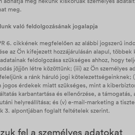
 adhatja meg nekünk kiskorúak személyes adatait,
hat meg.
lunk való feldolgozásának jogalapja
 6. cikkének megfelelően az alábbi jogszerű indo
ése az Ön kifejezett hozzájárulásán alapul, többek
 adatainak feldolgozása szükséges ahhoz, hogy telj
ás jöjjön létre közöttünk; (iii) az Ön személyes a
leljünk a ránk háruló jogi kötelezettségeinknek; 
n jogos érdekek miatt szükséges, mint a kiberbizt
gáltatás karbantartása és ellenőrzése, a támogatás,
áni helyreállítása; és (v) e-mail-marketing a tiszt
 3. alpontjában foglalt feltételek szerint.
zuk fel a személyes adatokat