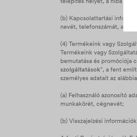
telepítés helyét, a hiba leírá
(b) Kapcsolattartási informá
nevét, telefonszámát, a cég 
(4) Termékeink vagy Szolgálta
Termékeink vagy Szolgáltat
bemutatása és promóciója cé
szolgáltatások
”, a fent eml
személyes adatait az alábbia
(a) Felhasználó azonosító ad
munkakörét, cégnevét;
(b) Visszajelzési információ