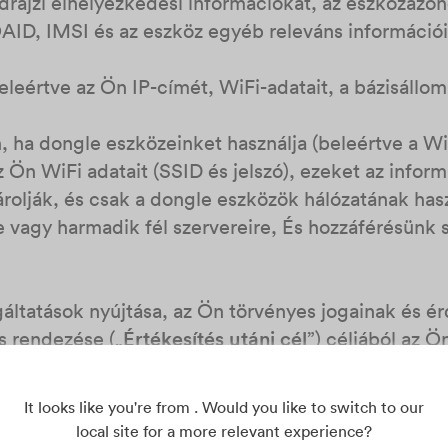
drajzi elhelyezkedési információkat, az eszközazon
AID, IMSI és az eszköz egyéb releváns információi
leértve az Ön IP-címét, WiFi-adatait, a bázisállom
ha dongle eszközeinket használja (beleértve a WiFi
 Ön WiFi adatait (SSID és jelszó), ezeket az infor
árolják, és csak a dongle eszközök hálózatának has
kre vagy harmadik fél szervereire, És hozzáférésünk
lgáltatások nyújtása, az Ön törvényes jogainak és 
s rendezése („
Értékesítés utáni cél
”) céljából az Ö
:
It looks like you're from . Would you like to switch to our
rmációk, beleértve az eszköz típusát, sorozatszámát
local site for a more relevant experience?