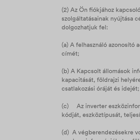
(2) Az Ön fiókjához kapcsol
szolgáltatásainak nyújtása cé
dolgozhatjuk fel:
(a) A felhasználó azonosító 
címét;
(b) A Kapcsolt állomások inf
kapacitását, földrajzi helyé
csatlakozási óráját és idejét
(c) Az inverter eszközinform
kódját, eszköztípusát, telje
(d) A végberendezésekre vo