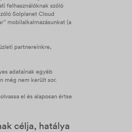
ati felhasználóknak szóló
szóló Solplanet Cloud
olar” mobilalkalmazásunkat (a
zleti partnereinkre,
lyes adatainak egyéb
an még nem került sor.
lvassa el és alaposan értse
ak célja, hatálya