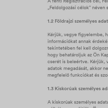
A fenti Regisztrációs cél, F
„Feldolgozási célok” néven 
1.2 Földrajzi személyes ada
Kérjük, vegye figyelembe, ho
információkat annak érdekéb
tekintetében fel kell dolgo
hogy behatároljuk az Ön Kapc
cserét is beleértve. Kérjük
adatok megadását, akkor nem 
megfelelő funkciókat és szo
1.3 Kiskorúak személyes ad
A kiskorúak személyes adata