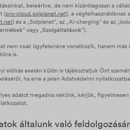
ásainkat, beleértve, de nem kizárólagosan a vállal
t (
pro-cloud.solplanet.net
), a végfelhasználóknak 
t.net
) és a „Solplanet”, az „Ai-charging” és az „is
ermékek
” vagy „
Szolgáltatások
”).
at nem csak ügyfeleinkre vonatkozik, hanem más ü
óira is.
yi előírás esetén külön is tájékoztatjuk Önt szemé
léséről, ha erre a jelen Adatvédelmi nyilatkozatb
yes adatot megadna nekünk, kérjük, figyelmesen o
latkozatot.
atok általunk való feldolgozásán