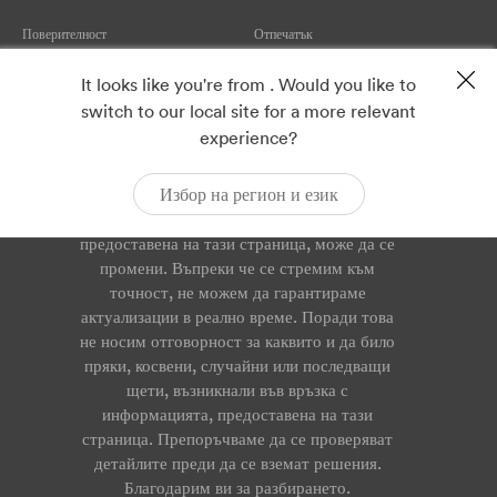
Поверителност
Отпечатък
ISO 9001
ISO 14001
It looks like you're from . Would you like to
ISO 45001
Cookies
switch to our local site for a more relevant
experience?
Споразумение за обслужване
Докладвай уязвимост
Избор на регион и език
Моля, обърнете внимание, че информацията,
предоставена на тази страница, може да се
промени. Въпреки че се стремим към
точност, не можем да гарантираме
актуализации в реално време. Поради това
не носим отговорност за каквито и да било
пряки, косвени, случайни или последващи
щети, възникнали във връзка с
информацията, предоставена на тази
страница. Препоръчваме да се проверяват
детайлите преди да се вземат решения.
Благодарим ви за разбирането.