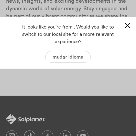
news, insights, and exciting developments in the
dynamic world of solar energy. Stay engaged and
be part of our vibrant community as we share the
latest trends and innovations, and continue on our
It looks like you're from . Would you like to
mission to bring solar power to everybody.
switch to our local site for a more relevant
experience?
For a more real-time experience, follow us on our
social media platforms, including Facebook,
mudar idioma
Twitter, LinkedIn, and YouTube.