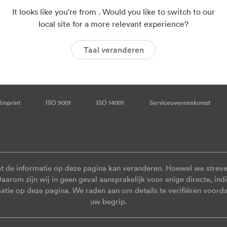
It looks like you're from . Would you like to switch to our
local site for a more relevant experience?
Taal veranderen
Imprint
ISO 9001
ISO 14001
Serviceovereenkomst
at de informatie op deze pagina kan veranderen. Hoewel we strev
arom zijn wij in geen geval aansprakelijk voor enige directe, ind
rmatie op deze pagina. We raden aan om details te verifiëren voord
uw begrip.