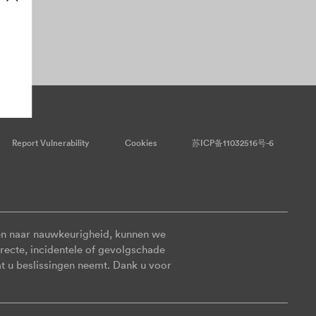
Report Vulnerability
Cookies
苏ICP备11032516号-6
en naar nauwkeurigheid, kunnen we
irecte, incidentele of gevolgschade
at u beslissingen neemt. Dank u voor