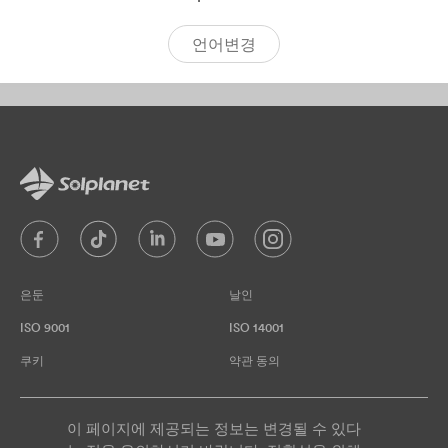
[보관함:]
Success Case
언어변경
은둔
날인
ISO 9001
ISO 14001
쿠키
약관 동의
이 페이지에 제공되는 정보는 변경될 수 있다